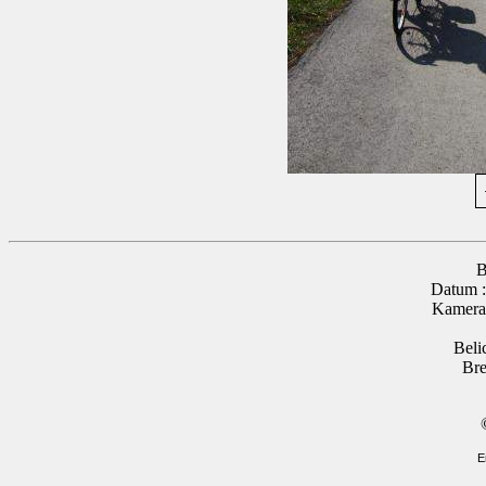
B
Datum :
Kamera
Beli
Bre
E