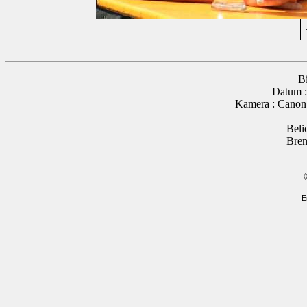
B
Datum :
Kamera : Cano
Beli
Bren
E