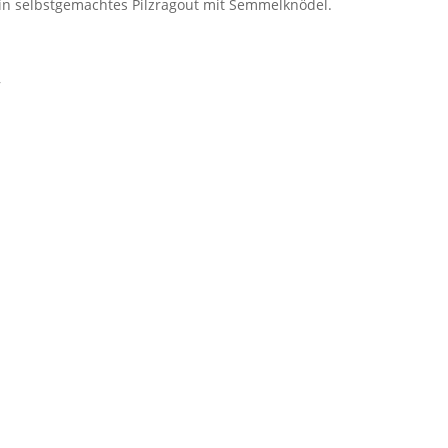
in selbstgemachtes Pilzragout mit Semmelknödel.
,