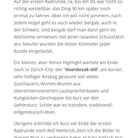
Auf der ersten Radrunde, ca. bei km 50, war nicht so
richtig vorstellbar, das Ding 90 km später noch
einmal zu fahren. Aber ich will nicht jammern, nach
jedem Hügel geht es auch wieder bergab, auch in
der Schweiz. Und bergab darf man dann gern im
Wortsinne verstehen: mit einer rasanten Schussfahrt
ans Seeufer wurden die letzen Kilometer jeder
Runde eingeläutet.
Ein kleines, aber feines Highlight wartete am Ende
noch in Zürich-City: der “
Heartbreak-Hill
“, ein kurzer,
sehr heftiger Anstieg gesäumt von vielen
Zuschauern, Wumm-Wumm aus
überdimensionierten Lautsprecherboxen und
Kuhglocken-Geschepper bis kurz vor den
Gehörsturz. Schön war es trotzdem, traditionell-
eidgenössisch eben.
Übrigens erblickte ich kurz vor Ende der ersten
Radrunde noch
Rolf Hartbrich
, dem ich die Bilder in
diesem Blog zu verdanken habe: er fuhr einfach mal