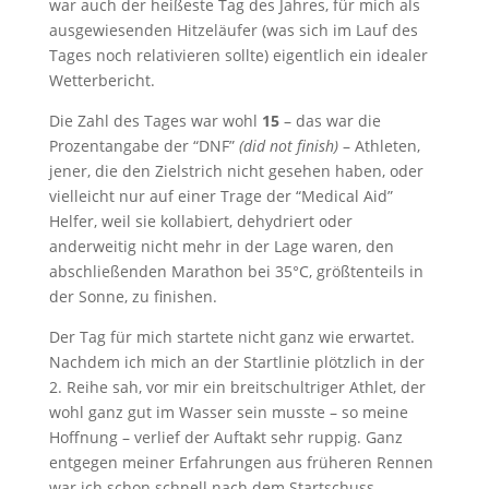
war auch der heißeste Tag des Jahres, für mich als
ausgewiesenden Hitzeläufer (was sich im Lauf des
Tages noch relativieren sollte) eigentlich ein idealer
Wetterbericht.
Die Zahl des Tages war wohl
15
– das war die
Prozentangabe der “DNF”
(did not finish)
– Athleten,
jener, die den Zielstrich nicht gesehen haben, oder
vielleicht nur auf einer Trage der “Medical Aid”
Helfer, weil sie kollabiert, dehydriert oder
anderweitig nicht mehr in der Lage waren, den
abschließenden Marathon bei 35°C, größtenteils in
der Sonne, zu finishen.
Der Tag für mich startete nicht ganz wie erwartet.
Nachdem ich mich an der Startlinie plötzlich in der
2. Reihe sah, vor mir ein breitschultriger Athlet, der
wohl ganz gut im Wasser sein musste – so meine
Hoffnung – verlief der Auftakt sehr ruppig. Ganz
entgegen meiner Erfahrungen aus früheren Rennen
war ich schon schnell nach dem Startschuss