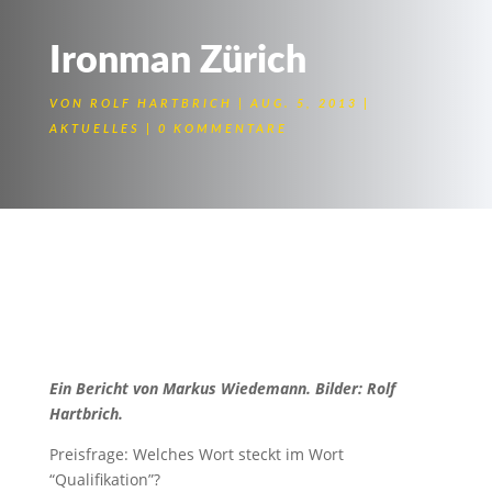
Ironman Zürich
VON
ROLF HARTBRICH
AUG. 5, 2013
AKTUELLES
0 KOMMENTARE
Road to Kona
AND THE KONA SLOT
#10 GOES TO – MARKUS
WIEDEMANN!
Ein Bericht von Markus Wiedemann. Bilder: Rolf
Hartbrich.
Preisfrage: Welches Wort steckt im Wort
“Qualifikation”?