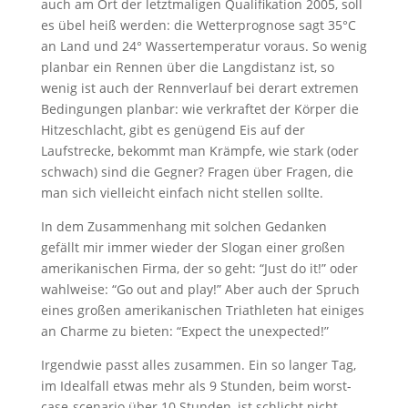
auch am Ort der letztmaligen Qualifikation 2005, soll
es übel heiß werden: die Wetterprognose sagt 35°C
an Land und 24° Wassertemperatur voraus. So wenig
planbar ein Rennen über die Langdistanz ist, so
wenig ist auch der Rennverlauf bei derart extremen
Bedingungen planbar: wie verkraftet der Körper die
Hitzeschlacht, gibt es genügend Eis auf der
Laufstrecke, bekommt man Krämpfe, wie stark (oder
schwach) sind die Gegner? Fragen über Fragen, die
man sich vielleicht einfach nicht stellen sollte.
In dem Zusammenhang mit solchen Gedanken
gefällt mir immer wieder der Slogan einer großen
amerikanischen Firma, der so geht: “Just do it!” oder
wahlweise: “Go out and play!” Aber auch der Spruch
eines großen amerikanischen Triathleten hat einiges
an Charme zu bieten: “Expect the unexpected!”
Irgendwie passt alles zusammen. Ein so langer Tag,
im Idealfall etwas mehr als 9 Stunden, beim worst-
case-scenario über 10 Stunden, ist schlicht nicht