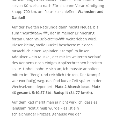
so von Künzelsau nach Zürich, ohne Vorankündigung
knapp 700 km, um Fotos zu schießen.
Wahnsinn und
Danke!!
Auf der zweiten Radrunde dann nichts Neues, bis
zum “
Heartbreak-Hill
“, der in meiner Erinnerung
fortan unter “
muscle-cramp-hill
” weiterleben wird.
Dieser kleine, steile Buckel bescherte mir doch
tatsächlich einen kapitalen Krampf im linken
Adduktor – ein Muskel, der mir im weiteren Verlauf
des Rennens noch einiges Kopfzerbrechen bereiten
sollte. Unheil bahnte sich an, ich musste anhalten,
mitten im “Berg” und reichlich trinken. Der Krampf
war (vorläufig) weg, das Rad kurze Zeit später in der
Wechselzone deponiert.
Platz 2 Altersklasse, Platz
46 gesamt, 5:10:57 Std. Radsplit (34,77 km/h).
Auf dem Rad merkt man ja nicht wirklich, dass es
langsam richtig heiß wurde – es ist ein
schleichender Prozess, genauso wie der