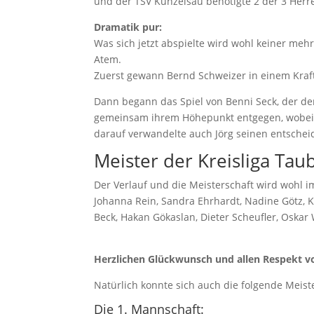
und der TSV Künzelsau benötigte 2 der 3 Herre
Dramatik pur:
Was sich jetzt abspielte wird wohl keiner meh
Atem.
Zuerst gewann Bernd Schweizer in einem Kraftak
Dann begann das Spiel von Benni Seck, der den 1
gemeinsam ihrem Höhepunkt entgegen, wobei B
darauf verwandelte auch Jörg seinen entschei
Meister der Kreisliga Ta
Der Verlauf und die Meisterschaft wird wohl i
Johanna Rein, Sandra Ehrhardt, Nadine Götz, 
Beck, Hakan Gökaslan, Dieter Scheufler, Oskar 
Herzlichen Glückwunsch und allen Respekt vor
Natürlich konnte sich auch die folgende Meist
Die 1. Mannschaft: