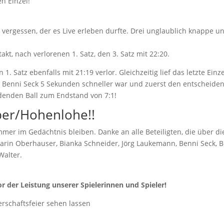
n Einzel!
r vergessen, der es Live erleben durfte. Drei unglaublich knappe 
t, nach verlorenen 1. Satz, den 3. Satz mit 22:20.
. Satz ebenfalls mit 21:19 verlor. Gleichzeitig lief das letzte Ein
enni Seck 5 Sekunden schneller war und zuerst den entscheidend
denden Ball zum Endstand von 7:1!
uber/Hohenlohe!!
mmer im Gedächtnis bleiben. Danke an alle Beteiligten, die über d
Karin Oberhauser, Bianka Schneider, Jörg Laukemann, Benni Seck,
Walter.
 der Leistung unserer Spielerinnen und Spieler!
erschaftsfeier sehen lassen