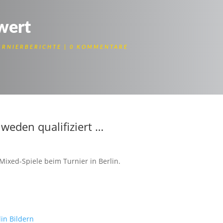
 wert
URNIERBERICHTE
0 KOMMENTARE
hen AK-Meisterschaft in Berlin
weden qualifiziert …
ixed-Spiele beim Turnier in Berlin.
lin Bildern