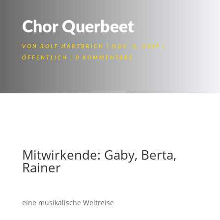
Chor Querbeet
VON
ROLF HARTBRICH
NOV. 8, 2009
ÖFFENTLICH
0 KOMMENTARE
Bilder von dem
Konzertabend am
7.11.2009 in Niedernhall
Mitwirkende: Gaby, Berta,
Rainer
eine musikalische Weltreise