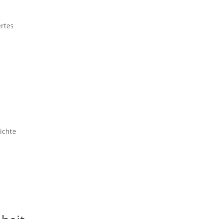
rtes
ichte
r …