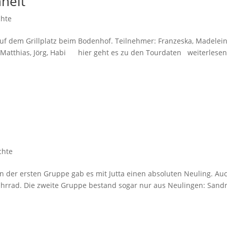
heit
chte
auf dem Grillplatz beim Bodenhof. Teilnehmer: Franzeska, Madelein
i, Matthias, Jörg, Habi hier geht es zu den Tourdaten weiterlese
chte
 In der ersten Gruppe gab es mit Jutta einen absoluten Neuling. Au
Fahrrad. Die zweite Gruppe bestand sogar nur aus Neulingen: Sand